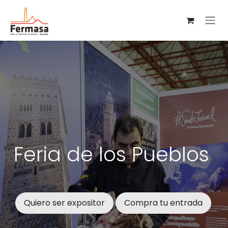
Ir al contenido
Feria de los Pueblos
Quiero ser expositor
Compra tu entrada