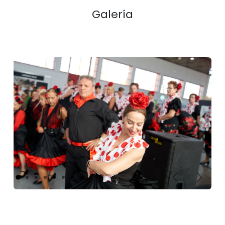
Galería
Anterior
Siguie