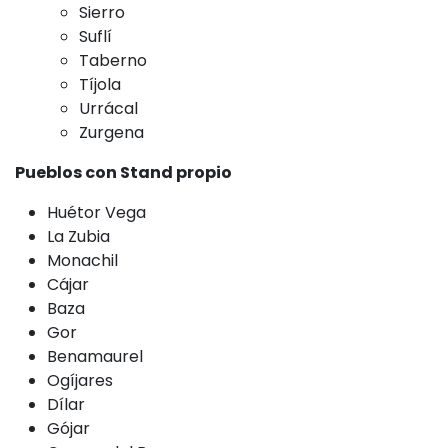
Sierro
Suflí
Taberno
Tíjola
Urrácal
Zurgena
Pueblos con Stand propio
Huétor Vega
La Zubia
Monachil
Cájar
Baza
Gor
Benamaurel
Ogíjares
Dílar
Gójar