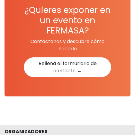
¿Quieres exponer en
un evento en
FERMASA?
Contáctanos y descubre cómo
hacerlo
Rellena el formurlario de
contacto →
ORGANIZADORES