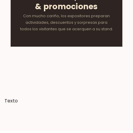
Talleres &
Masterclass
Sesiones especiales para novias y novios con
los mejores profesionales del sector.
TODO EL FIN DE SEMANA
Actuaciones, sorteos
& promociones
Con mucho cariño, los expositores preparan
actividades, descuentos y sorpresas para
todos los visitantes que se acerquen a su stand.