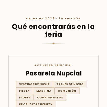
Qué experimentarás:
propuestas gastronómicas,
degustaciones, catas, repostería, coctelería y
soluciones para bodas, comuniones y eventos.
Lo que te ofrece:
relaciones profesionales,
intercambio de experiencias, nuevas colaboraciones
y oportunidades de negocio.
BELMODA 2026 · 24 EDICIÓN
Qué encontrarás en la
feria