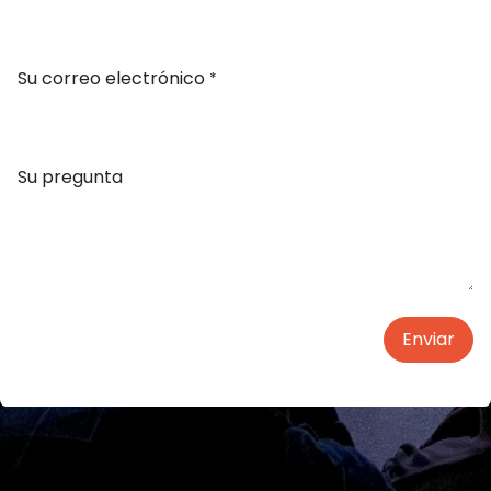
¿Quieres formar parte de
Belmoda?
Solicita más información sin compromiso
Su nombre
*
Número de teléfono
*
Su correo electrónico
*
Su pregunta