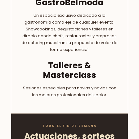
entregarán en taquilla y deposítalo en la urna
del centro del Pabellón 2. El domingo, al inicio
de la pasarela, se saca la papeleta ganadora.
El cheque es canjeable en los expositores
de Belmoda.
EXPERIENCIAS
GastroBelmoda
Un espacio exclusivo dedicado a la
gastronomía como eje de cualquier evento.
Showcookings, degustaciones y talleres en
directo donde chefs, restaurantes y empresas
de catering muestran su propuesta de valor de
forma experiencial.